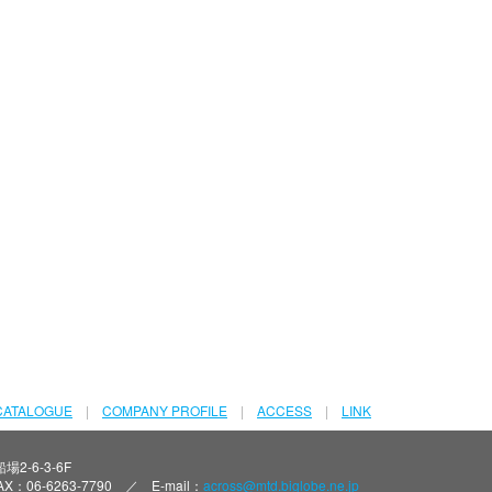
CATALOGUE
|
COMPANY PROFILE
|
ACCESS
|
LINK
2-6-3-6F
AX：06-6263-7790 ／ E-mail：
across@mtd.biglobe.ne.jp